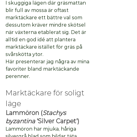
I skuggiga lägen där gräsmattan 
blir full av mossa är oftast 
marktäckare ett bättre val som 
dessutom kräver mindre skötsel 
när växterna etablerat sig. Det är 
alltid en god idé att plantera 
marktäckare istället för gräs på 
svårskötta ytor. 
Här presenterar jag några av mina 
favoriter bland marktäckande 
perenner. 
Marktäckare för soligt 
läge
Lammöron (
Stachys 
byzantina
 'Silver Carpet')
Lammöron har mjuka, håriga 
silvergrå blad som bildar täta 