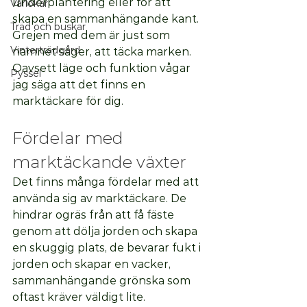
underplantering eller för att 
Vårlökar
skapa en sammanhängande kant. 
Träd och buskar
Grejen med dem är just som 
Vinterträdgård
namnet säger, att täcka marken. 
Oavsett läge och funktion vågar 
Pyssel
jag säga att det finns en 
marktäckare för dig. 
Fördelar med 
marktäckande växter
Det finns många fördelar med att 
använda sig av marktäckare. De 
hindrar ogräs från att få fäste 
genom att dölja jorden och skapa 
en skuggig plats, de bevarar fukt i 
jorden och skapar en vacker, 
sammanhängande grönska som 
oftast kräver väldigt lite.