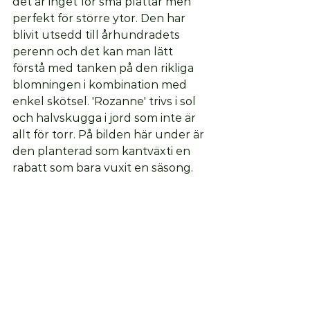
det är inget för små plättar men 
perfekt för större ytor. Den har 
blivit utsedd till århundradets 
perenn och det kan man lätt 
förstå med tanken på den rikliga 
blomningen i kombination med 
enkel skötsel. 'Rozanne' trivs i sol 
och halvskugga i jord som inte är 
allt för torr. På bilden här under är 
den planterad som kantväxti en 
rabatt som bara vuxit en säsong.