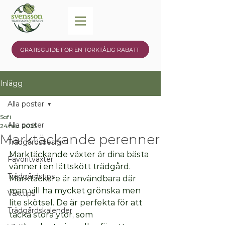
GRATISGUIDE FÖR EN TORKTÅLIG RABATT
Inlägg
Alla poster
Sofi
Alla poster
24 feb. 2025
Marktäckande perenner
Trädgårdsdesign
Marktäckande växter är dina bästa 
Favoritväxter
vänner i en lättskött trädgård. 
Trädgårdstips
Marktäckare är användbara där 
man vill ha mycket grönska men 
Växttips
lite skötsel. De är perfekta för att 
Trädgårdskalender
täcka stora ytor, som 