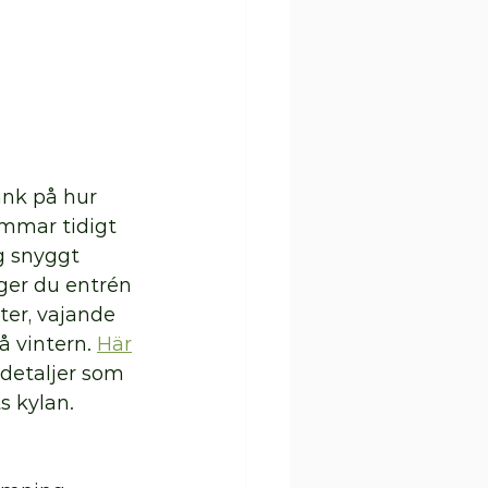
nk på hur 
ommar tidigt 
g snyggt 
er du entrén 
ter, vajande 
 vintern. 
Här
 detaljer som 
s kylan.