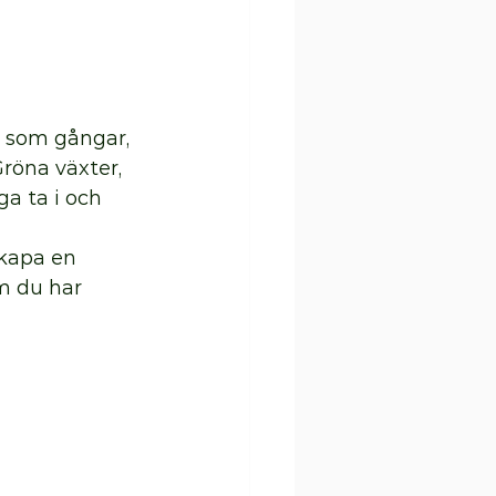
r som gångar, 
röna växter, 
a ta i och 
skapa en 
m du har 