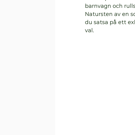
barnvagn och rulls
Natursten av en so
du satsa på ett ex
val. 