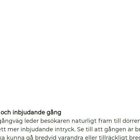
k och inbjudande gång
ngväg leder besökaren naturligt fram till dörren
tt mer inbjudande intryck. Se till att gången är b
ka kunna gå bredvid varandra eller tillräckligt bred