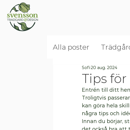
Alla poster
Trädgår
Sofi
20 aug. 2024
Trädgårdskalende
Tips fö
Entrén till ditt h
Pyssel
Troligtvis passera
kan göra hela skil
några tips och idé
Innan du börjar, s
det också bra att t