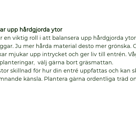
ar upp hårdgjorda ytor
r en viktig roll i att balansera upp hårdgjorda yto
ggar. Ju mer hårda material desto mer grönska. G
 mjukar upp intrycket och ger liv till entrén. Våg
planteringar,  välj gärna bort gräsmattan.  
tor skillnad för hur din entré uppfattas och kan 
mnande känsla. Plantera gärna ordentliga träd o