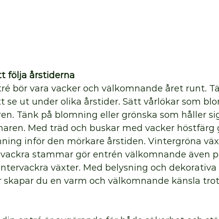
t följa årstiderna
ré bör vara vacker och välkomnande året runt. Tä
se ut under olika årstider. Sätt vårlökar som bl
en. Tänk på blomning eller grönska som håller si
ren. Med träd och buskar med vacker höstfärg g
ning inför den mörkare årstiden. Vintergröna väx
vackra stammar gör entrén välkomnande även på
vintervackra växter. Med belysning och dekorativa
or skapar du en varm och välkomnande känsla trot