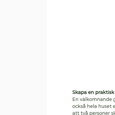
Skapa en praktis
En välkomnande gå
också hela huset e
att två personer s