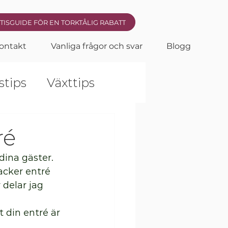
TISGUIDE FÖR EN TORKTÅLIG RABATT
ontakt
Vanliga frågor och svar
Blogg
stips
Växttips
nterträdgård
ré
dina gäster. 
acker entré 
delar jag 
 din entré är 