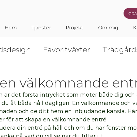
GRA
Hem
Tjänster
Projekt
Om mig
K
dsdesign
Favoritväxter
Trädgård
r
Vårlökar
Träd och buskar
Vi
r en välkomnande ent
em är det första intrycket som möter både dig och 
r du åt båda håll dagligen. En välkomnande och v
lnaden och ge ditt hem en inbjudande känsla. Här 
er för att skapa en välkomnande entré. 
tudera din entré på håll och om du har fönster mot
änka på vad du vill se när du tittar ut. 