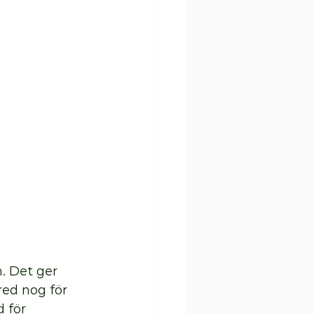
. Det ger 
red nog för 
 för 