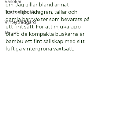
Vårlökar
om. Jag gillar bland annat 
Träd och buskar
formklippt idegran, tallar och 
gamla barrväxter som bevarats på 
Vinterträdgård
ett fint sätt. För att mjuka upp 
Pyssel
bland de kompakta buskarna är 
bambu ett fint sällskap med sitt 
luftiga vintergröna växtsätt. 