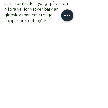
som framträder tydligt på vintern. 
Några val för vacker bark är 
glanskörsbär, näverhägg, 
kopparlönn och björk. 
Glanskörsbär har som namnet 
antyder en glansig, slät och röd 
bark. Näverhägg och kopparlönn 
har bark som är gyllenbrun eller 
kopparfärgad. Björken gör sig 
extra fin mot snö med sin vitsvarta 
bark och extra vit är 
himalayabjörken. 
Dekorativa grenar hittar du hos 
kornell som finns med grenar i en 
bred färgskala från grönt, gul, 
orange till rött. Vingbenved har 
dekorativa "vingar" eller korklister 
på sina grenar vilket ger ett 