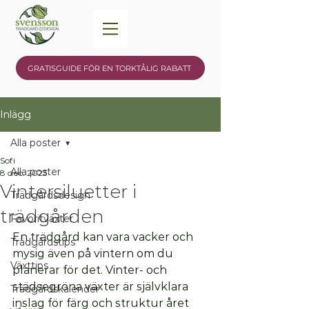
GRATISGUIDE FÖR EN TORKTÅLIG RABATT
Inlägg
Alla poster
Sofi
Alla poster
8 dec. 2023
Vintersiluetter i
Trädgårdsdesign
trädgården
Favoritväxter
En trädgård kan vara vacker och 
Trädgårdstips
mysig även på vintern om du 
Växttips
planerar för det. Vinter- och 
städsegröna växter är självklara 
Trädgårdskalender
inslag för färg och struktur året 