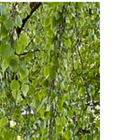
en trädgård som är enkel att sköta. Större
rabatter ger mindre jobb Ett knep för en
lättskött trädgård är att tänka i större
sammanhang. Många små rabatter, ytor och
former kräver mer skötsel än färre, större ytor.
Stora, sammanhängande rabatter är enklare
att hålla snygga eftersom det blir lätta