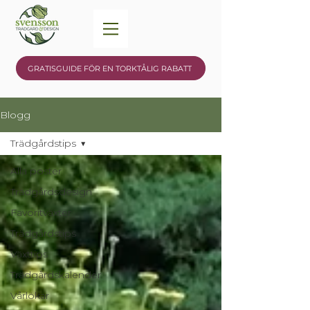
GRATISGUIDE FÖR EN TORKTÅLIG RABATT
Blogg
Trädgårdstips
Alla poster
Trädgårdsdesign
Favoritväxter
Trädgårdstips
Växttips
Trädgårdskalender
Vårlökar