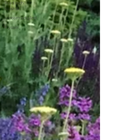
Träd och
buskar
Vinterträdgård
Pyssel