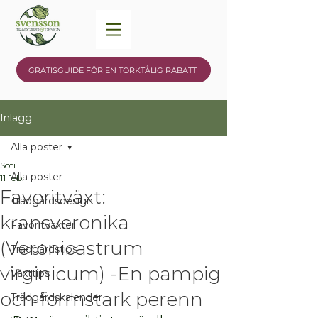
GRATISGUIDE FÖR EN TORKTÅLIG RABATT
Inlägg
Alla poster
Sofi
Alla poster
11 feb.
Favoritväxt:
Trädgårdsdesign
kransveronika
Favoritväxter
(Veronicastrum
Trädgårdstips
virginicum) -En pampig
Växttips
och formstark perenn
Trädgårdskalender